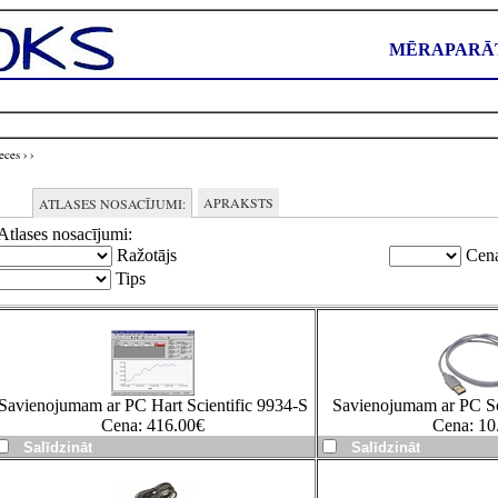
MĒRAPARĀT
eces
›
›
APRAKSTS
ATLASES NOSACĪJUMI:
Atlases nosacījumi:
Ražotājs
Cen
Tips
Savienojumam ar PC Hart Scientific 9934-S
Savienojumam ar PC
Cena:
416.00
€
Cena:
10