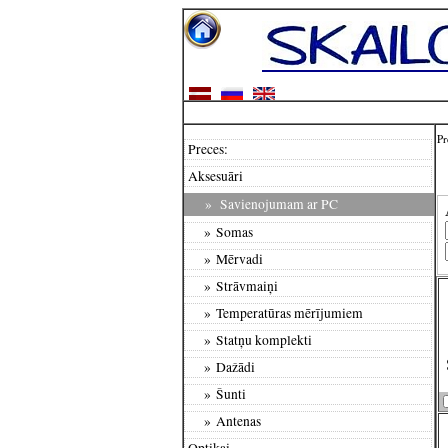
Pr
Preces:
Aksesuāri
»
Savienojumam ar PC
» Somas
» Mērvadi
» Strāvmaiņi
» Temperatūras mērījumiem
» Statņu komplekti
» Dažādi
» Šunti
» Antenas
Optikai