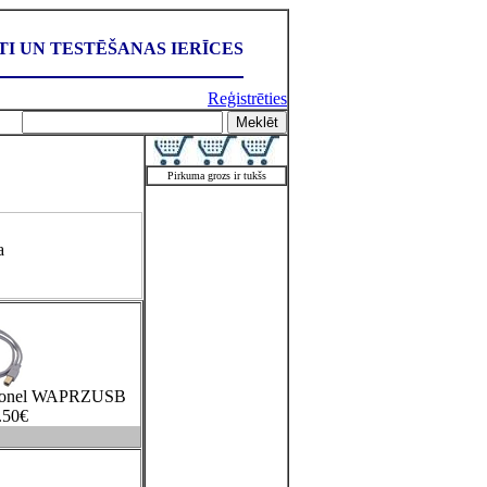
I UN TESTĒŠANAS IERĪCES
Reģistrēties
Pirkuma grozs ir tukšs
a
 Sonel WAPRZUSB
.50
€