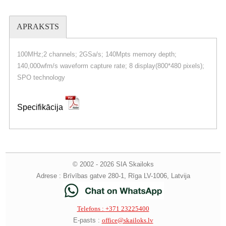
APRAKSTS
100MHz;2 channels; 2GSa/s; 140Mpts memory depth;
140,000wfm/s waveform capture rate; 8 display(800*480 pixels);
SPO technology
Specifikācija
© 2002 - 2026 SIA Skailoks
Adrese : Brīvības gatve 280-1, Rīga LV-1006, Latvija
Telefons :
+371 23225400
E-pasts :
office@skailoks.lv