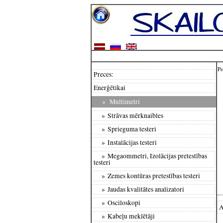
Pr
Preces:
Enerģētikai
»
Multimetri
» Strāvas mērknaibles
» Sprieguma testeri
» Instalācijas testeri
» Megaommetri, Izolācijas pretestības
testeri
» Zemes kontūras pretestības testeri
» Jaudas kvalitātes analizatori
» Osciloskopi
A
» Kabeļu meklētāji