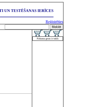
I UN TESTĒŠANAS IERĪCES
Reģistrēties
Pirkuma grozs ir tukšs