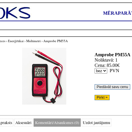
MĒRAPARĀT
eces
›
Enerģētikai
›
Multimetri
›
Amprobe PM55A
Amprobe
PM55A
Noliktavā: 1
Cena:
85.00
€
PVN
praksts
Aksesuāri
Komentāri/Atsauksmes (0)
Uzdot jautājumu