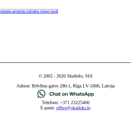
rodukta apraksts ražotāja mājas lapā
© 2002 - 2026 Skailoks, SIA
Adrese: Brīvības gatve 280-1, Rīga LV-1006, Latvija
Telefons: +371 23225400
E-pasts:
office@skailoks.lv