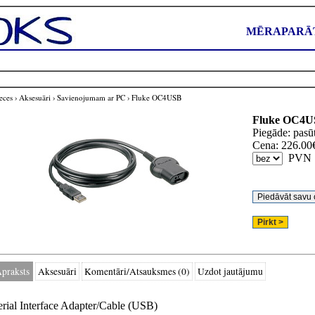
MĒRAPARĀT
eces
›
Aksesuāri
›
Savienojumam ar PC
›
Fluke OC4USB
Fluke
OC4U
Piegāde:
pasū
Cena:
226.00
PVN
praksts
Aksesuāri
Komentāri/Atsauksmes (0)
Uzdot jautājumu
erial Interface Adapter/Cable (USB)