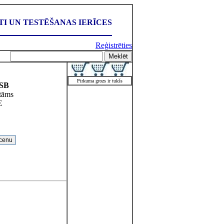
I UN TESTĒŠANAS IERĪCES
Reģistrēties
Pirkuma grozs ir tukšs
SB
tāms
€