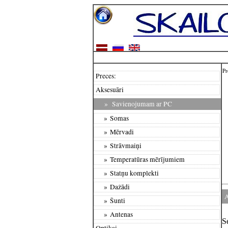
Pr
Preces:
Aksesuāri
»
Savienojumam ar PC
» Somas
» Mērvadi
» Strāvmaiņi
» Temperatūras mērījumiem
» Statņu komplekti
» Dažādi
A
» Šunti
» Antenas
S
Optikai