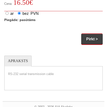
16.50
€
Cena:
ar
bez PVN
Piegāde:
pasūtāms
Pirkt >
APRAKSTS
RS-232 serial transmission cable
© 2002 - 2026 SIA Skailoks